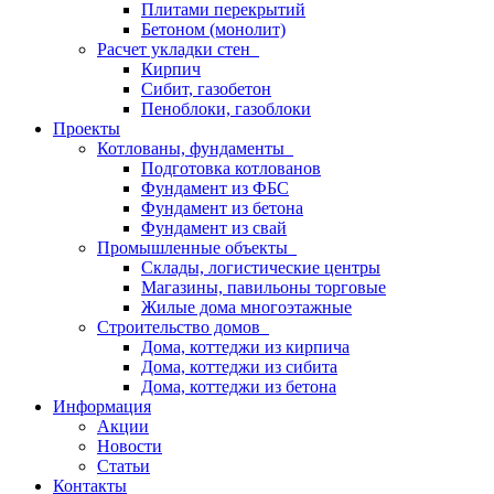
Плитами перекрытий
Бетоном (монолит)
Расчет укладки стен
Кирпич
Сибит, газобетон
Пеноблоки, газоблоки
Проекты
Котлованы, фундаменты
Подготовка котлованов
Фундамент из ФБС
Фундамент из бетона
Фундамент из свай
Промышленные объекты
Склады, логистические центры
Магазины, павильоны торговые
Жилые дома многоэтажные
Строительство домов
Дома, коттеджи из кирпича
Дома, коттеджи из сибита
Дома, коттеджи из бетона
Информация
Акции
Новости
Статьи
Контакты