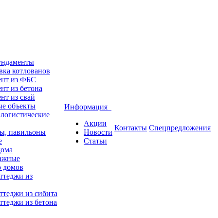
ундаменты
вка котлованов
нт из ФБС
нт из бетона
нт из свай
е объекты
Информация
 логистические
Акции
Контакты
Спецпредложения
ы, павильоны
Новости
е
Статьи
дома
ажные
о домов
ттеджи из
ттеджи из сибита
ттеджи из бетона