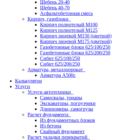
Щебень 20-40
Щебень 40-70
Асфальтобетонная смесь
Кирпич, газоблоки
Кирпич полнотелый М100
Кирпич полнотелый М125
Кирпич лицевой М150 (цветной)
Кирпич лицевой М175 (цветной)
Газобетонные блоки 625/100/250
Газобетонные блоки 625/200/250
Сибит 625/100/250
Сибит 625/200/250
Арматура, металлопрокат
Арматура А500с
Калькулятор
Услуги
Услуги автотехники
Самосвалы, тонары
Экскаваторы, погрузчики
Длинномеры, самогрузы
Расчет фундамента
Из фундаментных блоков
Из бетона
Свайный фундамент
Расчет укладки перекрытий