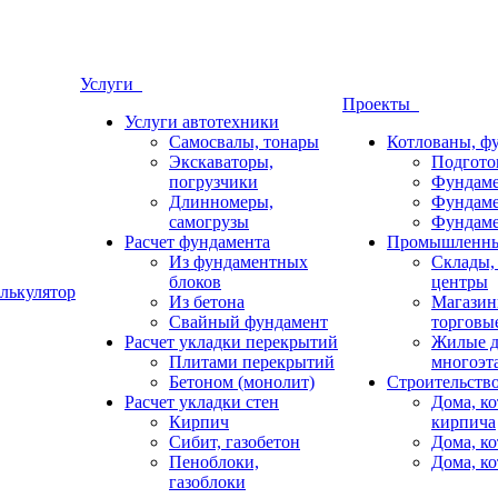
Услуги
Проекты
Услуги автотехники
Самосвалы, тонары
Котлованы, ф
Экскаваторы,
Подгото
погрузчики
Фундаме
Длинномеры,
Фундаме
самогрузы
Фундаме
Расчет фундамента
Промышленны
Из фундаментных
Склады,
блоков
центры
лькулятор
Из бетона
Магазин
Свайный фундамент
торговы
Расчет укладки перекрытий
Жилые 
Плитами перекрытий
многоэт
Бетоном (монолит)
Строительств
Расчет укладки стен
Дома, ко
Кирпич
кирпича
Сибит, газобетон
Дома, ко
Пеноблоки,
Дома, ко
газоблоки