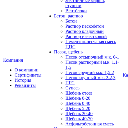
Лестничные марши,
ступени
Вентблоки
Бетон, раствор
Бетон
Раствор пескобетон
Раствор кладочный
Раствор известковый
Цементно-песчаная смесь
ЦПС
Песок, щебень
Песок отсыпочный м.к. 0-1
Компания
Песок растворный м.к. 1,1-
1,5
О компании
Песок средний м.к. 1,5-2
Сертификаты
Ка
Песок крупный м.к. 2-2,3
История
ПГС
Реквизиты
Супесь
Щебень отсев
Щебень 0-20
Щебень 0-40
Щебень 5-20
Щебень 20-40
Щебень 40-70
Асфальтобетонная смесь