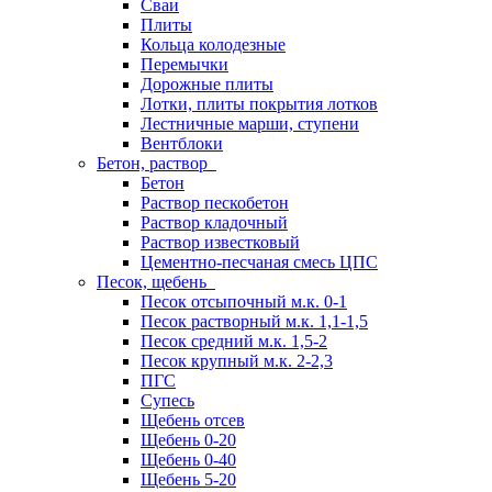
Сваи
Плиты
Кольца колодезные
Перемычки
Дорожные плиты
Лотки, плиты покрытия лотков
Лестничные марши, ступени
Вентблоки
Бетон, раствор
Бетон
Раствор пескобетон
Раствор кладочный
Раствор известковый
Цементно-песчаная смесь ЦПС
Песок, щебень
Песок отсыпочный м.к. 0-1
Песок растворный м.к. 1,1-1,5
Песок средний м.к. 1,5-2
Песок крупный м.к. 2-2,3
ПГС
Супесь
Щебень отсев
Щебень 0-20
Щебень 0-40
Щебень 5-20